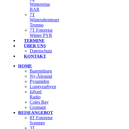
Winterreise
BAR
7T
Winterabenteuer
Tromso
7T Fotoreise
Winter PYR
TERMINE
ÜBER UNS
Datenschutz
KONTAKT
HOME
Barentsburg
Ny-Ålesund
Pyramiden
Longyearbyen
Isfjord
Radio
Coles Bay
Grumant
REISEANGEBOT
8T Fotoreise
Sommer
3T