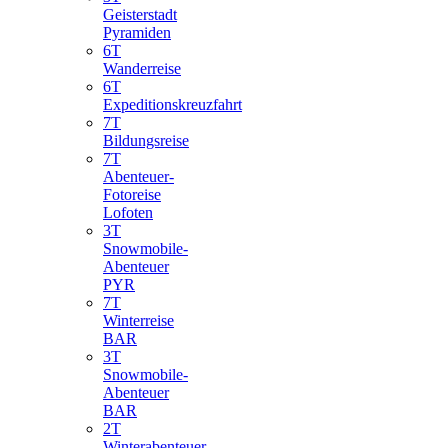
Geisterstadt
Pyramiden
6T
Wanderreise
6T
Expeditionskreuzfahrt
7T
Bildungsreise
7T
Abenteuer-
Fotoreise
Lofoten
3T
Snowmobile-
Abenteuer
PYR
7T
Winterreise
BAR
3T
Snowmobile-
Abenteuer
BAR
2T
Winterabenteuer