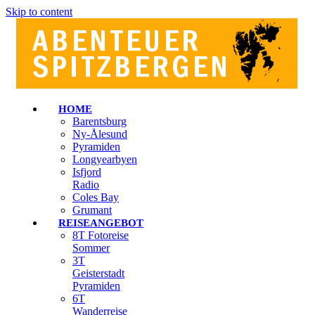
Skip to content
HOME
Barentsburg
Ny-Ålesund
Pyramiden
Longyearbyen
Isfjord
Radio
Coles Bay
Grumant
REISEANGEBOT
8T Fotoreise
Sommer
3T
Geisterstadt
Pyramiden
6T
Wanderreise