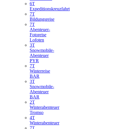
6T
Expeditionskreuzfahrt
7T
Bildungsreise
7T
Abenteuer-
Fotoreise
Lofoten
3T
Snowmobile-
Abenteuer
PYR
7T
Winterreise
BAR
3T
Snowmobile-
Abenteuer
BAR
2T
Winterabenteuer
Tromso
4T
Winterabenteuer
7T