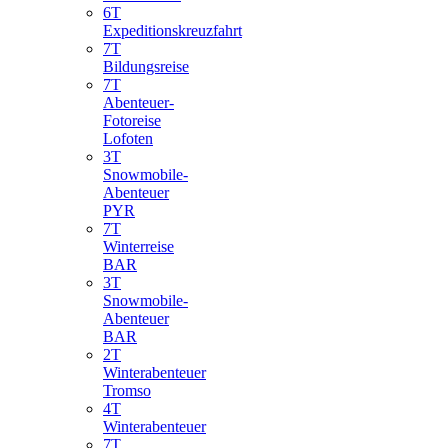
6T
Expeditionskreuzfahrt
7T
Bildungsreise
7T
Abenteuer-
Fotoreise
Lofoten
3T
Snowmobile-
Abenteuer
PYR
7T
Winterreise
BAR
3T
Snowmobile-
Abenteuer
BAR
2T
Winterabenteuer
Tromso
4T
Winterabenteuer
7T