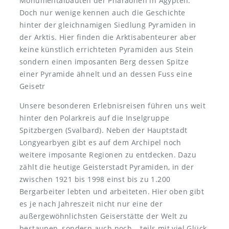
Monumentalbauten der Pharaonen in Ägypten.
Doch nur wenige kennen auch die Geschichte
hinter der gleichnamigen Siedlung Pyramiden in
der Arktis. Hier finden die Arktisabenteurer aber
keine künstlich errichteten Pyramiden aus Stein
sondern einen imposanten Berg dessen Spitze
einer Pyramide ähnelt und an dessen Fuss eine
Geisetr
Unsere besonderen Erlebnisreisen führen uns weit
hinter den Polarkreis auf die Inselgruppe
Spitzbergen (Svalbard). Neben der Hauptstadt
Longyearbyen gibt es auf dem Archipel noch
weitere imposante Regionen zu entdecken. Dazu
zählt die heutige Geisterstadt Pyramiden, in der
zwischen 1921 bis 1998 einst bis zu 1.200
Bergarbeiter lebten und arbeiteten. Hier oben gibt
es je nach Jahreszeit nicht nur eine der
außergewöhnlichsten Geiserstätte der Welt zu
bestaunen, sondern auch noch – teils mit viel Glück