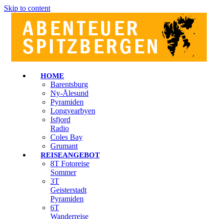
Skip to content
HOME
Barentsburg
Ny-Ålesund
Pyramiden
Longyearbyen
Isfjord
Radio
Coles Bay
Grumant
REISEANGEBOT
8T Fotoreise
Sommer
3T
Geisterstadt
Pyramiden
6T
Wanderreise