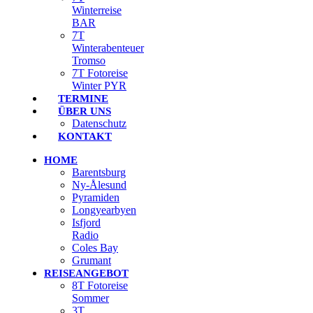
Winterreise
BAR
7T
Winterabenteuer
Tromso
7T Fotoreise
Winter PYR
TERMINE
ÜBER UNS
Datenschutz
KONTAKT
HOME
Barentsburg
Ny-Ålesund
Pyramiden
Longyearbyen
Isfjord
Radio
Coles Bay
Grumant
REISEANGEBOT
8T Fotoreise
Sommer
3T