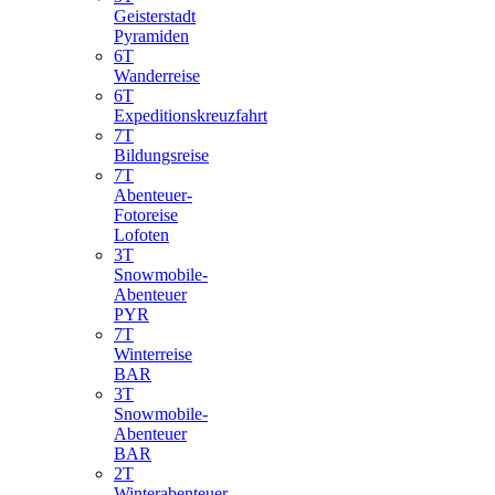
Geisterstadt
Pyramiden
6T
Wanderreise
6T
Expeditionskreuzfahrt
7T
Bildungsreise
7T
Abenteuer-
Fotoreise
Lofoten
3T
Snowmobile-
Abenteuer
PYR
7T
Winterreise
BAR
3T
Snowmobile-
Abenteuer
BAR
2T
Winterabenteuer