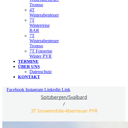
Tromso
4T
Winterabenteuer
7T
Winterreise
BAR
7T
Winterabenteuer
Tromso
7T Fotoreise
Winter PYR
TERMINE
ÜBER UNS
Datenschutz
KONTAKT
Facebook
Instagram
Linkedin
Link
Spitzbergen/Svalbard
/
3T Snowmobile-Abenteuer PYR