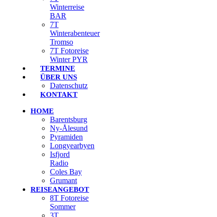
Winterreise
BAR
7T
Winterabenteuer
Tromso
7T Fotoreise
Winter PYR
TERMINE
ÜBER UNS
Datenschutz
KONTAKT
HOME
Barentsburg
Ny-Ålesund
Pyramiden
Longyearbyen
Isfjord
Radio
Coles Bay
Grumant
REISEANGEBOT
8T Fotoreise
Sommer
3T