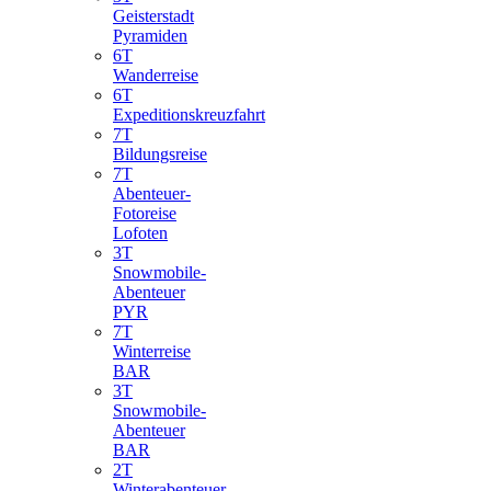
Geisterstadt
Pyramiden
6T
Wanderreise
6T
Expeditionskreuzfahrt
7T
Bildungsreise
7T
Abenteuer-
Fotoreise
Lofoten
3T
Snowmobile-
Abenteuer
PYR
7T
Winterreise
BAR
3T
Snowmobile-
Abenteuer
BAR
2T
Winterabenteuer