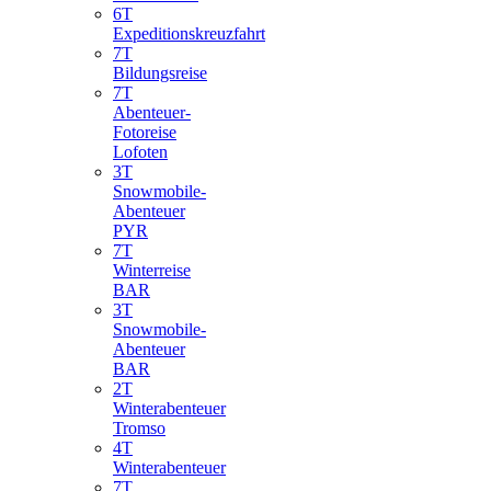
6T
Expeditionskreuzfahrt
7T
Bildungsreise
7T
Abenteuer-
Fotoreise
Lofoten
3T
Snowmobile-
Abenteuer
PYR
7T
Winterreise
BAR
3T
Snowmobile-
Abenteuer
BAR
2T
Winterabenteuer
Tromso
4T
Winterabenteuer
7T